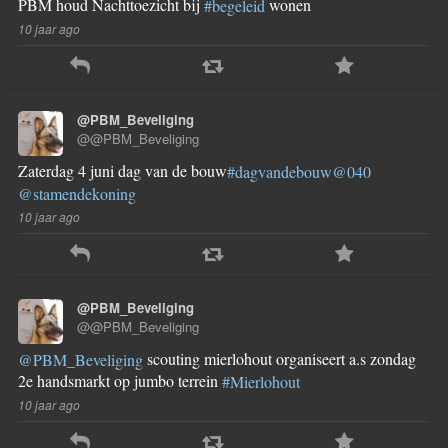
PBM houd Nachttoezicht bij
wonen
#begeleid
10 jaar ago
@PBM_Beveliging
@@PBM_Beveliging
Zaterdag 4 juni dag van de bouw
#dagvandebouw
@040
@stamendekoning
10 jaar ago
@PBM_Beveliging
@@PBM_Beveliging
scouting mierlohout organiseert a.s zondag
@PBM_Beveliging
2e handsmarkt op jumbo terrein
#Mierlohout
10 jaar ago