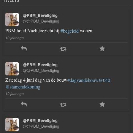
TWEETS
@PBM_Beveliging
@@PBM_Beveliging
PBM houd Nachttoezicht bij
wonen
#begeleid
10 jaar ago
@PBM_Beveliging
@@PBM_Beveliging
Zaterdag 4 juni dag van de bouw
#dagvandebouw
@040
@stamendekoning
10 jaar ago
@PBM_Beveliging
@@PBM_Beveliging