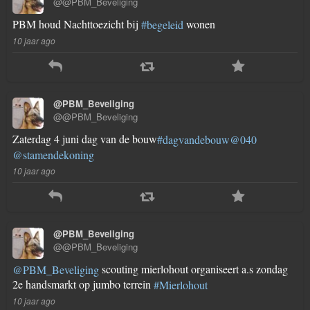
@@PBM_Beveliging
PBM houd Nachttoezicht bij
wonen
#begeleid
10 jaar ago
@PBM_Beveliging
@@PBM_Beveliging
Zaterdag 4 juni dag van de bouw
#dagvandebouw
@040
@stamendekoning
10 jaar ago
@PBM_Beveliging
@@PBM_Beveliging
scouting mierlohout organiseert a.s zondag
@PBM_Beveliging
2e handsmarkt op jumbo terrein
#Mierlohout
10 jaar ago