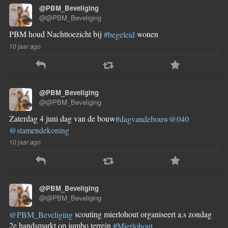
@PBM_Beveliging
@@PBM_Beveliging
PBM houd Nachttoezicht bij
wonen
#begeleid
10 jaar ago
@PBM_Beveliging
@@PBM_Beveliging
Zaterdag 4 juni dag van de bouw
#dagvandebouw
@040
@stamendekoning
10 jaar ago
@PBM_Beveliging
@@PBM_Beveliging
scouting mierlohout organiseert a.s zondag
@PBM_Beveliging
2e handsmarkt op jumbo terrein
#Mierlohout