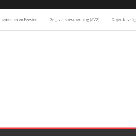
enementen en Feesten
Gegevensbescherming (AVG)
Objectbeveili