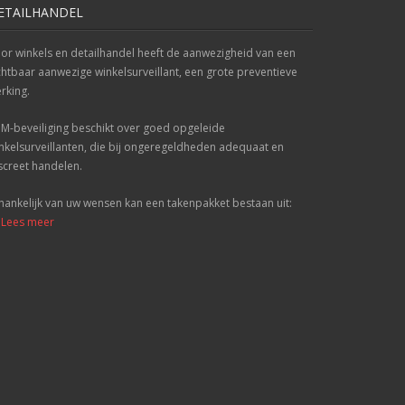
ETAILHANDEL
or winkels en detailhandel heeft de aanwezigheid van een
chtbaar aanwezige winkelsurveillant, een grote preventieve
rking.
M-beveiliging beschikt over goed opgeleide
nkelsurveillanten, die bij ongeregeldheden adequaat en
screet handelen.
hankelijk van uw wensen kan een takenpakket bestaan uit:
.. Lees meer