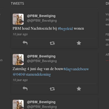
TWEETS
D
e
Vo
@PBM_Beveliging
zi
@@PBM_Beveliging
we
PBM houd Nachttoezicht bij
wonen
#begeleid
10 jaar ago
PB
wi
di
Af
@PBM_Beveliging
..
us
@@PBM_Beveliging
Zaterdag 4 juni dag van de bouw
#dagvandebouw
@040
@stamendekoning
10 jaar ago
@PBM_Beveliging
@@PBM_Beveliging