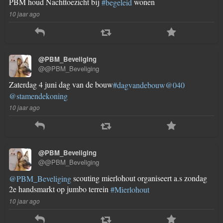
PBM houd Nachttoezicht bij
wonen
#begeleid
10 jaar ago
@PBM_Beveliging
@@PBM_Beveliging
Zaterdag 4 juni dag van de bouw
#dagvandebouw
@040
@stamendekoning
10 jaar ago
@PBM_Beveliging
@@PBM_Beveliging
scouting mierlohout organiseert a.s zondag
@PBM_Beveliging
2e handsmarkt op jumbo terrein
#Mierlohout
10 jaar ago