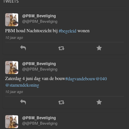
TWEETS
@PBM_Beveliging
@@PBM_Beveliging
PBM houd Nachttoezicht bij
wonen
#begeleid
10 jaar ago
@PBM_Beveliging
@@PBM_Beveliging
Zaterdag 4 juni dag van de bouw
#dagvandebouw
@040
@stamendekoning
10 jaar ago
@PBM_Beveliging
@@PBM_Beveliging