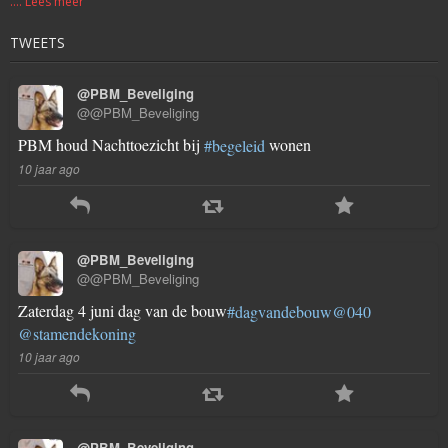
.... Lees meer
TWEETS
@PBM_Beveliging
@@PBM_Beveliging
PBM houd Nachttoezicht bij
wonen
#begeleid
10 jaar ago
@PBM_Beveliging
@@PBM_Beveliging
Zaterdag 4 juni dag van de bouw
#dagvandebouw
@040
@stamendekoning
10 jaar ago
@PBM_Beveliging